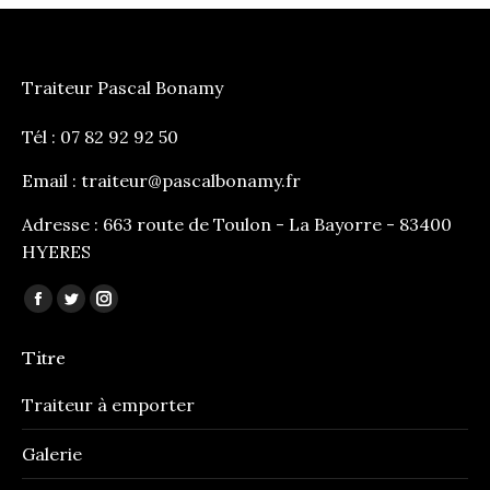
Traiteur Pascal Bonamy
Tél : 07 82 92 92 50
Email :
traiteur@pascalbonamy.fr
Adresse : 663 route de Toulon - La Bayorre - 83400
HYERES
Trouvez nous sur :
Facebook
Twitter
Instagram
page
page
page
Titre
opens
opens
opens
in
in
in
Traiteur à emporter
new
new
new
Galerie
window
window
window